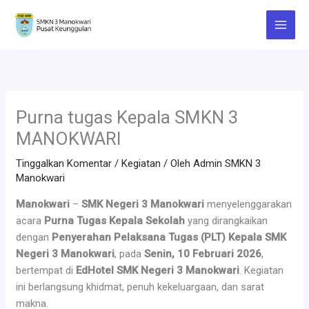
Lewati
ke
konten
Purna tugas Kepala SMKN 3
MANOKWARI
Tinggalkan Komentar
/
Kegiatan
/ Oleh
Admin SMKN 3
Manokwari
Manokwari
–
SMK Negeri 3 Manokwari
menyelenggarakan
acara
Purna Tugas Kepala Sekolah
yang dirangkaikan
dengan
Penyerahan Pelaksana Tugas (PLT) Kepala SMK
Negeri 3 Manokwari
, pada
Senin, 10 Februari 2026
,
bertempat di
EdHotel SMK Negeri 3 Manokwari
. Kegiatan
ini berlangsung khidmat, penuh kekeluargaan, dan sarat
makna.