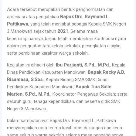
Acara tersebut merupakan bentuk penghormatan dan
apresiasi atas pengabdian
Bapak Drs. Raymond L.
Pattikawa
, yang telah menjabat sebagai Kepala SMK Negeri
3 Manokwari sejak tahun
2021
. Selama masa
kepemimpinannya, beliau telah memberikan kontribusi nyata
dalam penguatan tata kelola sekolah, peningkatan disiplin,
serta pembinaan karakter warga sekolah.
Kegiatan ini dihadiri oleh
Ibu Parjianti, S.Pd., M.Pd.
, Kepala
Dinas Pendidikan Kabupaten Manokwari;
Bapak Recky A.D.
Risamasu, S.Sos.
, Kepala Bidang SMA/SMK Dinas
Pendidikan Kabupaten Manokwari;
Bapak Tius Sulle
Marten, S.Pd., M.Pd.
, Koordinator Pengawas Sekolah; serta
seluruh guru, tenaga kependidikan, dan peserta didik SMK
Negeri 3 Manokwari.
Dalam sambutannya, Bapak Drs. Raymond L. Pattikawa
menyampaikan rasa terima kasih atas dukungan dan kerja
sama seluruh warga sekolah selama masa pengabdiannya.